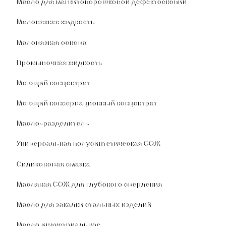
Масло для магнитопорошковой дефектоскопии
Маловязкая жидкость
Маловязкая основа
Промывочная жидкость
Моющий концентрат
Моющий консервационный концентрат
Масло-разделитель
Универсальная полусинтетическая СОЖ
Силиконовая смазка
⁣Масляная СОЖ для глубокого сверления
⁣Масло для закалки стальных изделий
⁣Масло индустриальное