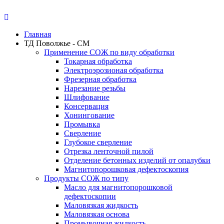
Главная
ТД Поволжье - СМ
Применение СОЖ по виду обработки
Токарная обработка
Электроэрозионая обработка
Фрезерная обработка
Нарезание резьбы
Шлифование
Консервация
Хонингование
Промывка
Сверление
Глубокое сверление
Отрезка ленточной пилой
Отделение бетонных изделий от опалубки
Магнитопорошковая дефектоскопия
Продукты СОЖ по типу
Масло для магнитопорошковой
дефектоскопии
Маловязкая жидкость
Маловязкая основа
Промывочная жидкость