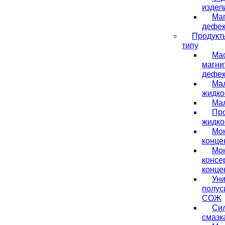
издел
Ма
дефек
Продукт
типу
Ма
магни
дефек
Ма
жидко
Мал
Пр
жидко
Мо
конце
Мо
консе
конце
Ун
полус
СОЖ
Си
смазк