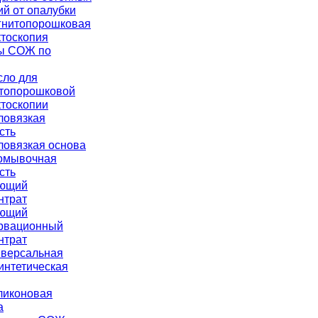
ий от опалубки
гнитопорошковая
тоскопия
ы СОЖ по
сло для
топорошковой
тоскопии
ловязкая
сть
овязкая основа
омывочная
сть
ющий
нтрат
ющий
рвационный
нтрат
иверсальная
интетическая
ликоновая
а