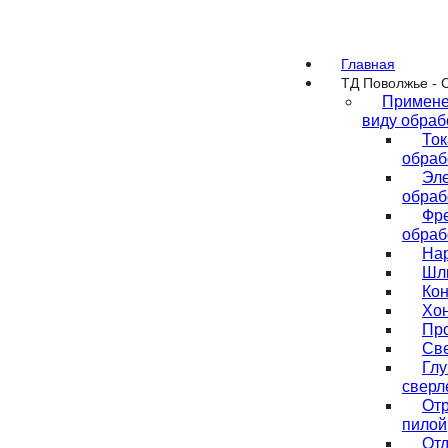
Главная
ТД Поволжье - 
Примене
виду обраб
То
обраб
Эл
обраб
Фр
обраб
На
Шл
Ко
Хо
Пр
Св
Глу
сверл
Отр
пилой
Отд