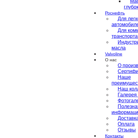
⁣М
глубо
Роснефть
Для лег
автомобил
Для ком
транспорта
Индустр
масла
Valvoline
О нас
О произ
Сертифи
Наше
преимущес
Наш кол
Галерея
Фотогал
Полезна
информац
Доставк
Оплата
Отзывы
Контакты