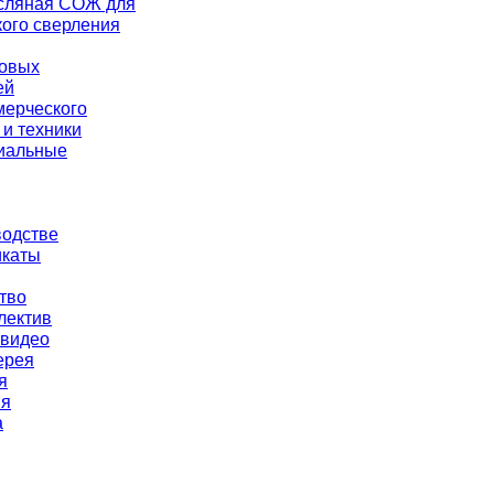
асляная СОЖ для
кого сверления
ковых
ей
мерческого
 и техники
иальные
водстве
каты
тво
лектив
 видео
ерея
я
ия
а