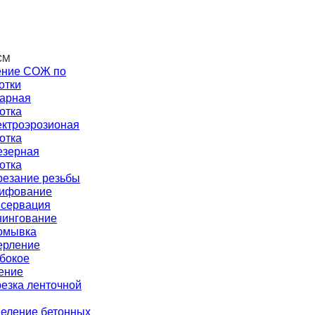
СМ
ние СОЖ по
отки
карная
отка
ектроэрозионая
отка
езерная
отка
резание резьбы
ифование
нсервация
нингование
омывка
ерление
бокое
ение
езка ленточной
еление бетонных