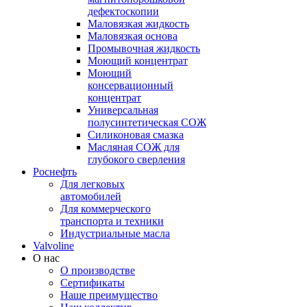
дефектоскопии
Маловязкая жидкость
Маловязкая основа
Промывочная жидкость
Моющий концентрат
Моющий
консервационный
концентрат
Универсальная
полусинтетическая СОЖ
Силиконовая смазка
⁣Масляная СОЖ для
глубокого сверления
Роснефть
Для легковых
автомобилей
Для коммерческого
транспорта и техники
Индустриальные масла
Valvoline
О нас
О производстве
Сертификаты
Наше преимущество