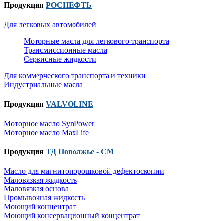
Продукция
РОСНЕФТЬ
Для легковых автомобилей
Моторные масла для легкового транспорта
Трансмиссионные масла
Сервисные жидкости
Для коммерческого транспорта и техники
Индустриальные масла
Продукция
VALVOLINE
Моторное масло SynPower
Моторное масло MaxLife
Продукция
ТД Поволжье - СМ
Масло для магнитопорошковой дефектоскопии
Маловязкая жидкость
Маловязкая основа
Промывочная жидкость
Моющий концентрат
Моющий консервационный концентрат