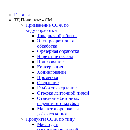
Главная
ТД Поволжье - СМ
Применение СОЖ по
виду обработки
Токарная обработка
Электроэрозионая
обработка
Фрезерная обработка
Нарезание резьбы
Шлифование
Консервация
Хонингование
Промывка
Сверление
Глубокое сверление
Отрезка ленточной пилой
Отделение бетонных
изделий от опалубки
Магнитопорошковая
дефектоскопия
Продукты СОЖ по типу
Масло для
магнитопорошковой