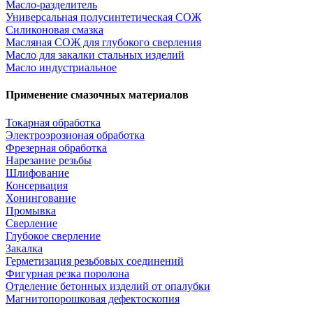
Масло-разделитель
Универсальная полусинтетическая СОЖ
Силиконовая смазка
⁣Масляная СОЖ для глубокого сверления
⁣Масло для закалки стальных изделий
⁣Масло индустриальное
Применение смазочных материалов
Токарная обработка
Электроэрозионая обработка
Фрезерная обработка
Нарезание резьбы
Шлифование
Консервация
Хонингование
Промывка
Сверление
Глубокое сверление
Закалка
Герметизация резьбовых соединений
Фигурная резка поролона
Отделение бетонных изделий от опалубки
Магнитопорошковая дефектоскопия