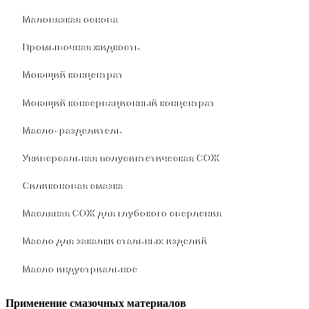
Маловязкая основа
Промывочная жидкость
Моющий концентрат
Моющий консервационный концентрат
Масло-разделитель
Универсальная полусинтетическая СОЖ
Силиконовая смазка
⁣Масляная СОЖ для глубокого сверления
⁣Масло для закалки стальных изделий
⁣Масло индустриальное
Применение смазочных материалов