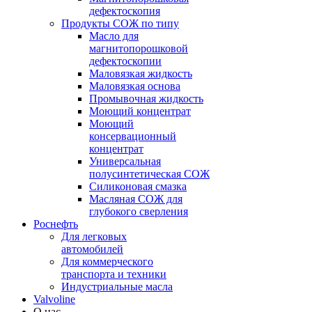
дефектоскопия
Продукты СОЖ по типу
Масло для
магнитопорошковой
дефектоскопии
Маловязкая жидкость
Маловязкая основа
Промывочная жидкость
Моющий концентрат
Моющий
консервационный
концентрат
Универсальная
полусинтетическая СОЖ
Силиконовая смазка
⁣Масляная СОЖ для
глубокого сверления
Роснефть
Для легковых
автомобилей
Для коммерческого
транспорта и техники
Индустриальные масла
Valvoline
О нас