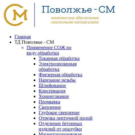
Главная
ТД Поволжье - СМ
Применение СОЖ по
виду обработки
Токарная обработка
Электроэрозионая
обработка
Фрезерная обработка
Нарезание резьбы
Шлифование
Консервация
Хонингование
Промывка
Сверление
Глубокое сверление
Отрезка ленточной пилой
Отделение бетонных
изделий от опалубки
Магнитопорошковая