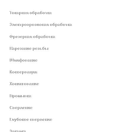
Токарная обработка
Электроэрозионая обработка
Фрезерная обработка
Нарезание резьбы
Шлифование
Консервация
Хонингование
Промывка
Сверление
Глубокое сверление
Закалка