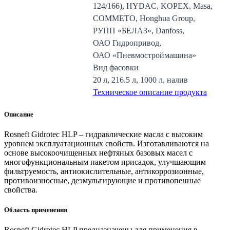
124/166), HYDAC, KOPEX, Masa,
COMMETO, Honghua Group,
РУПП «БЕЛАЗ», Danfoss,
ОАО Гидропривод,
ОАО «Пневмостроймашина»
Вид фасовки
20 л, 216.5 л, 1000 л, налив
Техническое описание продукта
Описание
Rosneft Gidrotec HLP – гидравлические масла c высоким
уровнем эксплуатационных свойств. Изготавливаются на
основе высокоочищенных нефтяных базовых масел с
многофункциональным пакетом присадок, улучшающим
фильтруемость, антиокислительные, антикоррозионные,
противоизносные, деэмульгирующие и противопенные
свойства.
Область применения
Rosneft Gidrotec HLP предназначены для применения в