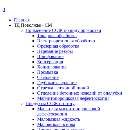
Главная
ТД Поволжье - СМ
Применение СОЖ по виду обработки
Токарная обработка
Электроэрозионая обработка
Фрезерная обработка
Нарезание резьбы
Шлифование
Консервация
Хонингование
Промывка
Сверление
Глубокое сверление
Отрезка ленточной пилой
Отделение бетонных изделий от опалубки
Магнитопорошковая дефектоскопия
Продукты СОЖ по типу
Масло для магнитопорошковой
дефектоскопии
Маловязкая жидкость
Маловязкая основа
Промывочная жидкость