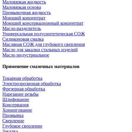
Маловязкая жидкость
Маловязкая основа
Промывочная жидкость
Моющий концентрат
Моющий консервационный концентрат
Масло-разделитель
Универсальная полусинтетическая СОЖ
Силиконовая смазка
⁣Масляная СОЖ для глубокого сверления
⁣Масло для закалки стальных изделий
⁣Масло индустриальное
Применение смазочных материалов
Токарная обработка
Электроэрозионая обработка
Фрезерная обработка
Нарезание резьбы
Шлифование
Консервация
Хонингование
Промывка
Сверление
Глубокое сверление
Закалка