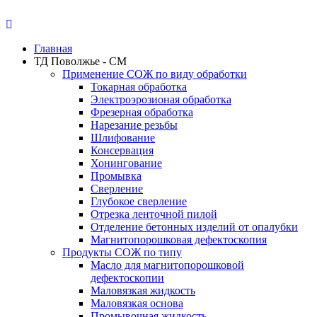
Главная
ТД Поволжье - СМ
Применение СОЖ по виду обработки
Токарная обработка
Электроэрозионая обработка
Фрезерная обработка
Нарезание резьбы
Шлифование
Консервация
Хонингование
Промывка
Сверление
Глубокое сверление
Отрезка ленточной пилой
Отделение бетонных изделий от опалубки
Магнитопорошковая дефектоскопия
Продукты СОЖ по типу
Масло для магнитопорошковой
дефектоскопии
Маловязкая жидкость
Маловязкая основа
Промывочная жидкость