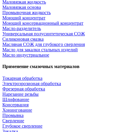
Маловязкая жидкость
Маловязкая основа
Промывочная жидкость
Моющий концентрат
Моющий консервационный концентрат
Масло-разделитель
Универсальная полусинтетическая СОЖ
Силиконовая смазка
⁣Масляная СОЖ для глубокого сверления
⁣Масло для закалки стальных изделий
⁣Масло индустриальное
Применение смазочных материалов
Токарная обработка
Электроэрозионая обработка
Фрезерная обработка
Нарезание резьбы
Шлифование
Консервация
Хонингование
Промывка
Сверление
Глубокое сверление
Закалка