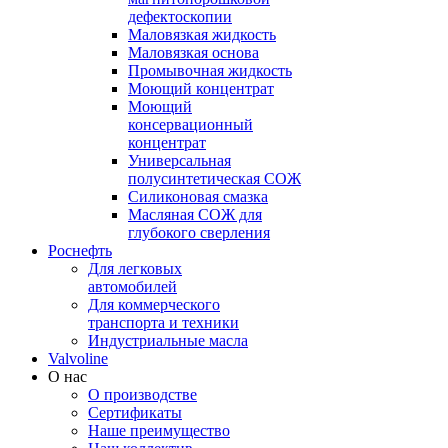
дефектоскопии
Маловязкая жидкость
Маловязкая основа
Промывочная жидкость
Моющий концентрат
Моющий
консервационный
концентрат
Универсальная
полусинтетическая СОЖ
Силиконовая смазка
⁣Масляная СОЖ для
глубокого сверления
Роснефть
Для легковых
автомобилей
Для коммерческого
транспорта и техники
Индустриальные масла
Valvoline
О нас
О производстве
Сертификаты
Наше преимущество