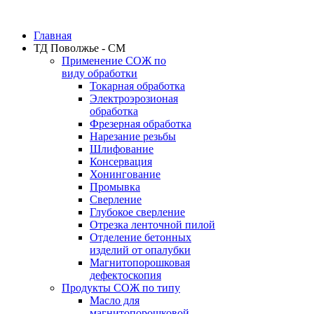
Главная
ТД Поволжье - СМ
Применение СОЖ по
виду обработки
Токарная обработка
Электроэрозионая
обработка
Фрезерная обработка
Нарезание резьбы
Шлифование
Консервация
Хонингование
Промывка
Сверление
Глубокое сверление
Отрезка ленточной пилой
Отделение бетонных
изделий от опалубки
Магнитопорошковая
дефектоскопия
Продукты СОЖ по типу
Масло для
магнитопорошковой