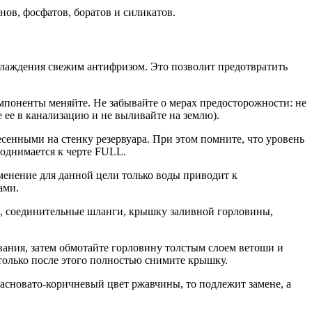
нов, фосфатов, боратов и силикатов.
хлаждения свежим антифризом. Это позволит предотвратить
мпоненты меняйте. Не забывайте о мерах предосторожности: не
 ее в канализацию и не выливайте на землю).
енными на стенку резервуара. При этом помните, что уровень
поднимается к черте FULL.
менение для данной цели только воды приводит к
ами.
р, соединительные шланги, крышку заливной горловины,
вания, затем обмотайте горловину толстым слоем ветоши и
 только после этого полностью снимите крышку.
расновато-коричневый цвет ржавчины, то подлежит замене, а