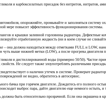
ликоля и карбоксилатных присадок без нитритов, нитратов, ами
 автомобиля, опорожняйте, промывайте и заполняться систему о
льной мере повысит эффективность функционирования системы.
шлангов и крышки заливной горловины радиатора. Дефектные ко
изируйте отработанную жидкость (ни в коем случае не сливайте
е – она должна находиться между отметками FULL и LOW, нанес
он чуть выше нижней метки (LOW), а после прогрева двигателя 
гликоля и дистиллированной воды (примерно 50/50). Частое при
свойств. Не следует также злоупотреблять различными присадк
идетельствует о наличии утечек в системе. Проверьте радиато
повреждений не видно, обратитесь в автосервис.
ного бачка при горячем двигателе. Дождитесь его полного осты
роисходит выброс пара, дайте двигателю еще немного остыть, и
ь должна быть относительно прозрачной. Если она окрашена в к